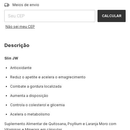
ALTERAR CEP
Entregas para o CEP:
Meios de envio
CALCULAR
Não sei meu CEP
Descrição
Slin JW
Antioxidante
Reduz o apetite e acelera o emagrecimento
Combate a gordura localizada
Aumenta a disposição
Controla o colesterol e glicemia
Acelera o metabolismo
Suplemento Alimentar de Quitosana, Psyllium e Laranja Moro com
Vitaminas e Minerais em cápsulas.