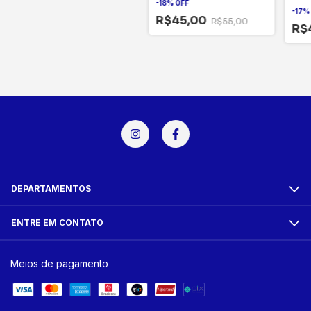
-
18
%
OFF
-
17
R$45,00
R$55,00
R$
DEPARTAMENTOS
ENTRE EM CONTATO
Meios de pagamento