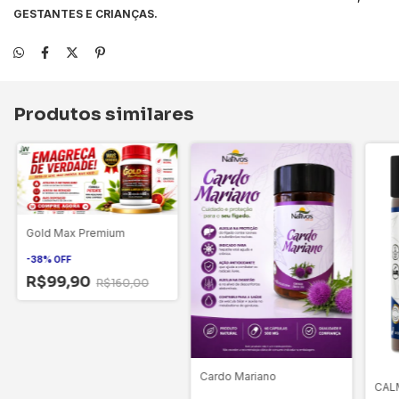
GESTANTES E CRIANÇAS.
Produtos similares
Gold Max Premium
-
38
%
OFF
R$99,90
R$160,00
Cardo Mariano
CAL