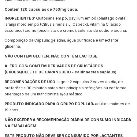
Contém 120 cápsulas de 750mg cada.
INGREDIENTES:
Quitosana em pó, psyllium em pó (plantago ovata),
laranja moro em pó (Citrus sinensis L. Osbeck), vitamina C (ácido
ascórbico) cromo (picolinato de cromo), selenito de sódio e biotina.
Composição da Cápsula: gelatina, água purificada e umectante
glicerina.
NÃO CONTÉM GLÚTEN. NÃO CONTÉM LACTOSE.
ALÉRGICOS: CONTÉM DERIVADOS DE CRUSTÁCEOS
(EXOESQUELETO DE CARANGUEIO - callinnectes sapidus).
RECOMENDAÇÕES DE USO:
ingerir 2 cápsulas 2 vezes ao dia, de
preferência 30 minutos antes das principais refeições ou conforme
orientação de um nutricionista e/ou médico.
PRODUTO INDICADO PARA O GRUPO POPULAR:
adultos maiores de
19 anos.
NÃO EXCEDER A RECOMENDAÇÃO DIÁRIA DE CONSUMO INDICADA
NA EMBALAGEM.
ESTE PRODUTO NÃO DEVE SER CONSUMIDO POR LACTANTES,