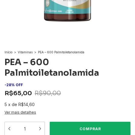
Início
>
Vitaminas
>
PEA – 600 Palmitoiletanolamida
PEA – 600
Palmitoiletanolamida
-
28
%
OFF
R$65,00
R$90,00
5
x
de
R$14,60
Ver mais detalhes