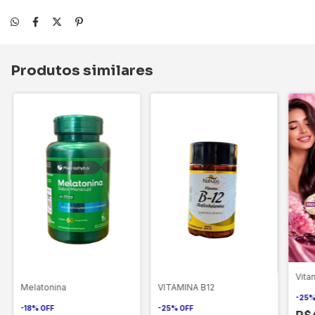
Produtos similares
Vita
Melatonina
VITAMINA B12
-
25
-
18
%
OFF
-
25
%
OFF