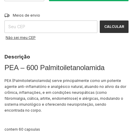
ALTERAR CEP
Entregas para o CEP:
Meios de envio
CALCULAR
Não sei meu CEP
Descrição
PEA – 600 Palmitoiletanolamida
PEA (Palmitoiletanolamida) serve principalmente como um potente
agente anti-inflamatório e analgésico natural, atuando no alívio da dor
crônica, inflamações, e em condições neuropáticas (como
fibromialgia, ciática, artrite, endometriose) e alérgicas, modulando o
sistema imunológico e oferecendo neuroproteção, sendo
encontrada no corpo.
contem 60 capsulas