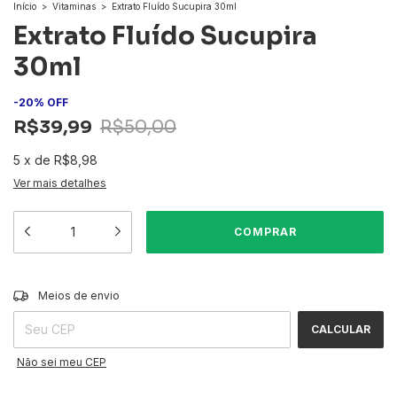
Início
>
Vitaminas
>
Extrato Fluído Sucupira 30ml
Extrato Fluído Sucupira
30ml
-
20
%
OFF
R$39,99
R$50,00
5
x
de
R$8,98
Ver mais detalhes
ALTERAR CEP
Entregas para o CEP:
Meios de envio
CALCULAR
Não sei meu CEP