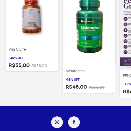
Vita C Life
-
36
%
OFF
R$35,00
R$55,00
Melatonina
FEN
-
18
%
OFF
-
25
R$45,00
R$55,00
R$